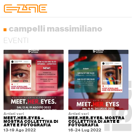
Skip to content
Skip to footer
Menu
campelli massimiliano
EVENTI
Artisti vari
Artisti vari
MEET.HER.EYES –
MEE.HER.EYES. MOSTRA
MOSTRA COLLETTIVA DI
COLLETTIVA DI ARTE E
ARTE E FOTOGRAFIA
FOTOGRAFIA
13-19 Ago 2022
16-24 Lug 2022