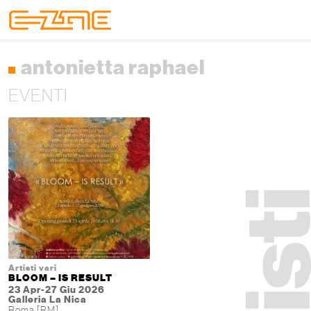
Skip to content
Skip to footer
Menu
antonietta raphael
EVENTI
Artisti vari
BLOOM – IS RESULT
23 Apr-27 Giu 2026
Galleria La Nica
Roma [RM]