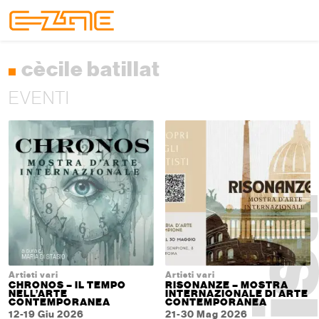
Skip to content
Skip to footer
Menu
cècile batillat
EVENTI
Artisti vari
Artisti vari
CHRONOS – IL TEMPO
RISONANZE – MOSTRA
NELL’ARTE
INTERNAZIONALE DI ARTE
CONTEMPORANEA
CONTEMPORANEA
12-19 Giu 2026
21-30 Mag 2026