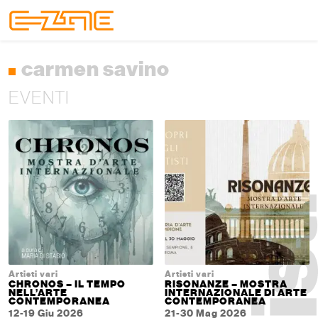
Skip to content
Skip to footer
Menu
carmen savino
EVENTI
Artisti vari
Artisti vari
CHRONOS – IL TEMPO
RISONANZE – MOSTRA
NELL’ARTE
INTERNAZIONALE DI ARTE
CONTEMPORANEA
CONTEMPORANEA
12-19 Giu 2026
21-30 Mag 2026