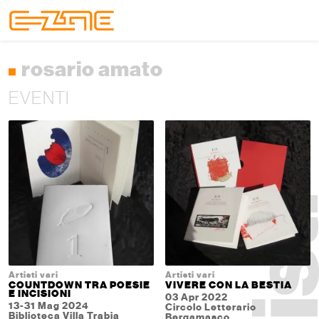
Skip to content
Skip to footer
Menu
rosario amato
EVENTI
Artisti vari
Artisti vari
COUNTDOWN TRA POESIE
VIVERE CON LA BESTIA
E INCISIONI
03 Apr 2022
13-31 Mag 2024
Circolo Letterario
Biblioteca Villa Trabia
Bergamasco