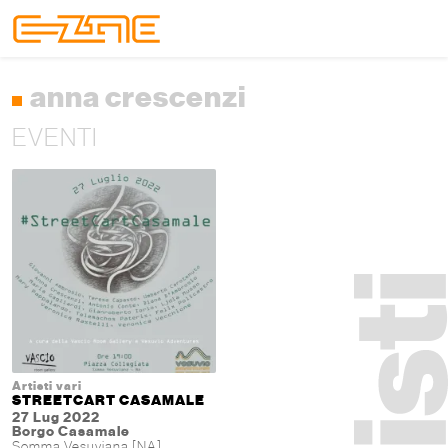
Skip to content
Skip to footer
Menu
anna crescenzi
EVENTI
Artisti vari
STREETCART CASAMALE
27 Lug 2022
Borgo Casamale
Somma Vesuviana [NA]