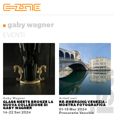
Skip to content
Skip to footer
Menu
gaby wagner
EVENTI
Gaby Wagner
Artisti vari
GLASS MEETS BRONZE LA
RE-EMERGING VENEZIA -
NUOVA COLLEZIONE DI
MOSTRA FOTOGRAFICA
GABY WAGNER
01-15 Mar 2024
14-22 Set 2024
Procuratie Vecchie