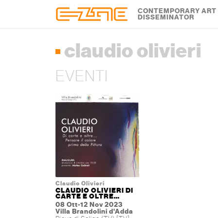
Skip to content
Skip to footer
CONTEMPORARY ART
DISSEMINATOR
claudio olivieri
EVENTI
Claudio Olivieri
CLAUDIO OLIVIERI DI
CARTE E OLTRE…
08 Ott-12 Nov 2023
Villa Brandolini d'Adda