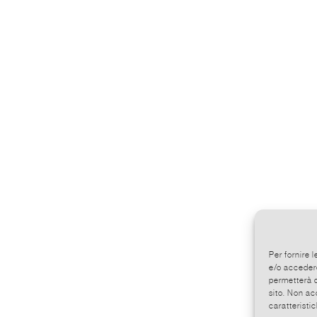
Per fornire 
e/o accedere
permetterà d
sito. Non ac
caratteristic