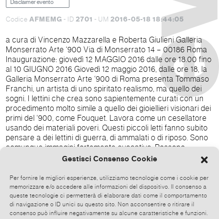
Disclaimer evento
AFMEMG
2701
2016-05-18 18:44:05
Codice
- ID
- UM
a cura di Vincenzo Mazzarella e Roberta Giulieni Galleria
Monserrato Arte ‘900 Via di Monserrato 14 – 00186 Roma
Inaugurazione: giovedì 12 MAGGIO 2016 dalle ore 18.00 fino
al 10 GIUGNO 2016 Giovedì 12 maggio 2016, dalle ore 18, la
Galleria Monserrato Arte ‘900 di Roma presenta Tommaso
Franchi, un artista di uno spiritato realismo, ma quello dei
sogni. I lettini che crea sono sapientemente curati con un
procedimento molto simile a quello dei gioiellieri visionari dei
primi del ‘900, come Fouquet. Lavora come un cesellatore
usando dei materiali poveri. Questi piccoli letti fanno subito
pensare a dei lettini di guerra, di ammalati o di riposo. Sono
comunque immagini fortemente evocative. Possono
ricordare scultori come Zumbo nella serie delle cere del
Gestisci Consenso Cookie
Museo della Specola di Firenze o un'immagine come il letto
d'ospedale di Lorenzo Viani, ma loro, queste crisalidi,
Per fornire le migliori esperienze, utilizziamo tecnologie come i cookie per
dormono. Altri lettini ricordano il riposo e l'archetipo di un
memorizzare e/o accedere alle informazioni del dispositivo. Il consenso a
letto antico costruito molte volte con una tensione barocca,
queste tecnologie ci permetterà di elaborare dati come il comportamento
di navigazione o ID unici su questo sito. Non acconsentire o ritirare il
come la Beata Ludovica Albertoni. Questa mostra è
consenso può influire negativamente su alcune caratteristiche e funzioni.
dedicata a Florence Nightingale, una delle ispiratrici della