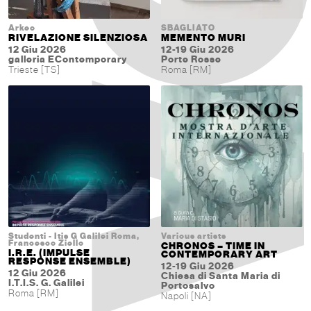
Arkeo
SBAGLIATO
RIVELAZIONE SILENZIOSA
MEMENTO MURI
12 Giu 2026
12-19 Giu 2026
galleria EContemporary
Porte Rosse
Trieste [TS]
Roma [RM]
Studenti - Itis G Galilei Roma,
Various artists
Francesco Ziello
CHRONOS – TIME IN
I.R.E. (IMPULSE
CONTEMPORARY ART
RESPONSE ENSEMBLE)
12-19 Giu 2026
12 Giu 2026
Chiesa di Santa Maria di
I.T.I.S. G. Galilei
Portosalvo
Roma [RM]
Napoli [NA]