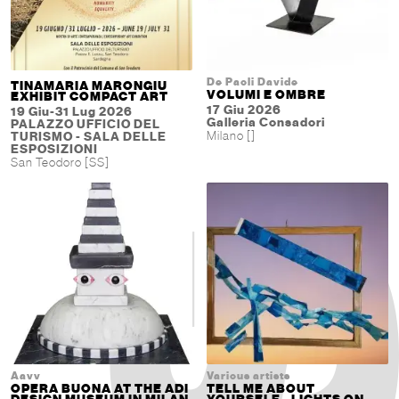
De Paoli Davide
TINAMARIA MARONGIU
VOLUMI E OMBRE
EXHIBIT COMPACT ART
17 Giu 2026
19 Giu-31 Lug 2026
Galleria Consadori
PALAZZO UFFICIO DEL
Milano []
TURISMO - SALA DELLE
ESPOSIZIONI
San Teodoro [SS]
Aavv
Various artists
OPERA BUONA AT THE ADI
TELL ME ABOUT