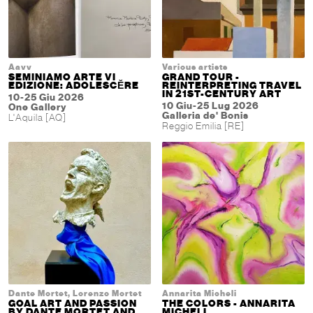
Aavv
Various artists
SEMINIAMO ARTE VI
GRAND TOUR -
EDIZIONE: ADOLESCĔRE
REINTERPRETING TRAVEL
IN 21ST-CENTURY ART
10-25 Giu 2026
10 Giu-25 Lug 2026
One Gallery
Galleria de' Bonis
L'Aquila [AQ]
Reggio Emilia [RE]
Dante Mortet, Lorenzo Mortet
Annarita Micheli
GOAL ART AND PASSION
THE COLORS - ANNARITA
BY DANTE MORTET AND
MICHELI