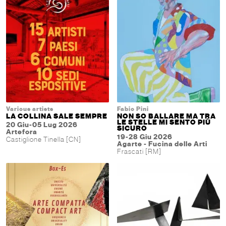
Various artists
Fabio Pini
LA COLLINA SALE SEMPRE
NON SO BALLARE MA TRA
LE STELLE MI SENTO PIÙ
20 Giu-05 Lug 2026
SICURO
Artefora
19-28 Giu 2026
Castiglione Tinella [CN]
Agarte - Fucina delle Arti
Frascati [RM]