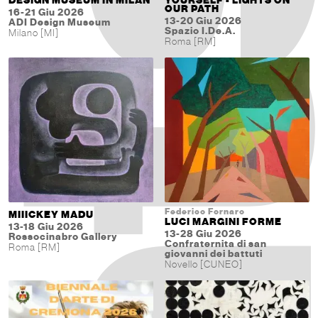
DESIGN MUSEUM IN MILAN
YOURSELF - LIGHTS ON
OUR PATH
16-21 Giu 2026
13-20 Giu 2026
ADI Design Museum
Spazio I.De.A.
Milano [MI]
Roma [RM]
Federico Fornaro
MIIICKEY MADU
LUCI MARGINI FORME
13-18 Giu 2026
13-28 Giu 2026
Rossocinabro Gallery
Confraternita di san
Roma [RM]
giovanni dei battuti
Novello [CUNEO]