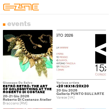
Skip to content
Skip to footer
Menu
events
Giuseppe De Salvo
Various artists
ESTRÒ RETRÒ: THE ART
<20 15X15/20X20
OF GOLDSMITHING AT THE
20 Giu 2026
ROBERTO DI COSTANZ
Galleria PUNTO SULL'ARTE
20-21 Giu 2026
Varese [VA]
Roberto Di Costanzo Atelier
Bracciano [RM]