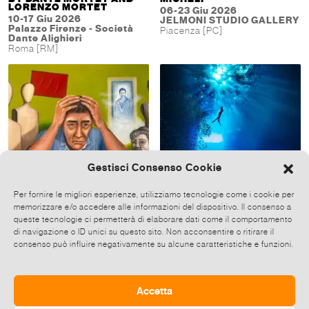
LORENZO MORTET
06-23 Giu 2026
10-17 Giu 2026
JELMONI STUDIO GALLERY
Palazzo Firenze - Società
Piacenza [PC]
Dante Alighieri
Roma [RM]
Gestisci Consenso Cookie
Per fornire le migliori esperienze, utilizziamo tecnologie come i cookie per
memorizzare e/o accedere alle informazioni del dispositivo. Il consenso a
Riccardo Zancano
OCEAN PRESERVATION
queste tecnologie ci permetterà di elaborare dati come il comportamento
MATTER AS THE
AWARENESS - A
LANGUAGE OF THE SOUL
di navigazione o ID unici su questo sito. Non acconsentire o ritirare il
DISCOVERY EXPEDITION
BY RICCARDO ZANCANO
consenso può influire negativamente su alcune caratteristiche e funzioni.
05-28 Giu 2026
06-18 Giu 2026
Yacht Club Venezia
Museo Venanzo Crocetti
Venezia [VE]
Roma [RM]
Accetta
«
1
2
3
4
…
164
»