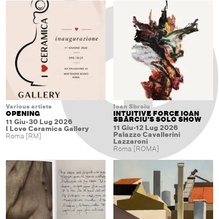
Various artists
Ioan Sbrciu
OPENING
INTUITIVE FORCE IOAN
SBÂRCIU'S SOLO SHOW
11 Giu-30 Lug 2026
11 Giu-12 Lug 2026
I Love Ceramica Gallery
Palazzo Cavallerini
Roma [RM]
Lazzaroni
Roma [ROMA]