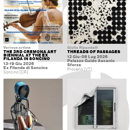
Various artists
Giulia Ripandelli
THE 3RD CREMONA ART
THREADS OF PASSAGES
BIENNIAL AT THE EX
12 Giu-08 Lug 2026
FILANDA IN SONCINO
Palazzo Guido Ascanio
13-19 Giu 2026
Sforza
Ex Filanda di Soncino
Proceno [VT]
Soncino [CR]