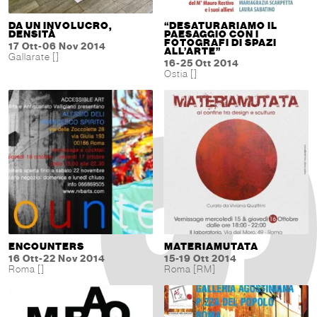
DA UN INVOLUCRO,
“DESATURARIAMO IL
DENSITÀ
PAESAGGIO CON I
FOTOGRAFI DI SPAZI
17 Ott-06 Nov 2014
ALL’ARTE”
Gallarate []
16-25 Ott 2014
Ostia []
ENCOUNTERS
MATERIAMUTATA
16 Ott-22 Nov 2014
15-19 Ott 2014
Roma []
Roma [RM]