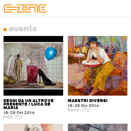
Skip to content
Skip to footer
Menu
events
SEGNI DA UN ALTROVE
MAESTRI DIVERSI
PRESENTE / LUCA DE
18-28 Ott 2014
MARIA
Roma - IT []
18-29 Ott 2014
PISA, IT []